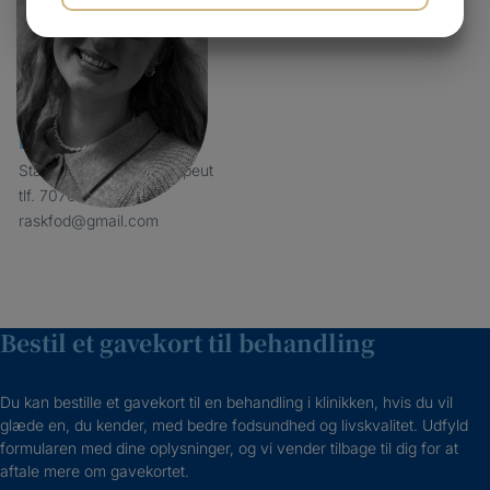
JA
NEJ
JA
NEJ
MARKETING
STATISTIK
Emilie Hein
Statsautoriseret fodterapeut
tlf. 70707743
raskfod@gmail.com
Bestil et gavekort til behandling
Du kan bestille et gavekort til en behandling i klinikken, hvis du vil
glæde en, du kender, med bedre fodsundhed og livskvalitet. Udfyld
formularen med dine oplysninger, og vi vender tilbage til dig for at
aftale mere om gavekortet.