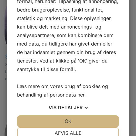
formål, herunder: Tilpasning af annoncering,
bedre brugeroplevelse, funktionalitet,
statistik og marketing. Disse oplysninger
kan blive delt med annoncerings- og
analysepartnere, som kan kombinere dem
med data, du tidligere har givet dem eller
de har indsamlet gennem din brug af deres
Silke Larsen
tjenester. Ved at klikke på 'OK' giver du
Statsautoriseret fodterapeut
samtykke til disse formål.
tlf. 70707743
raskfod@gmail.com
Læs mere om vores brug af cookies og
behandling af persondata
her
.
VIS
DETALJER
JA
NEJ
OK
JA
NEJ
NØDVENDIGE
PRÆFERENCER
AFVIS ALLE