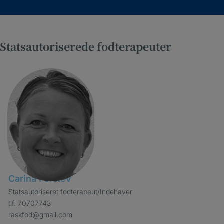
Statsautoriserede fodterapeuter
Carina Ferslev
Statsautoriseret fodterapeut/Indehaver
tlf. 70707743
raskfod@gmail.com