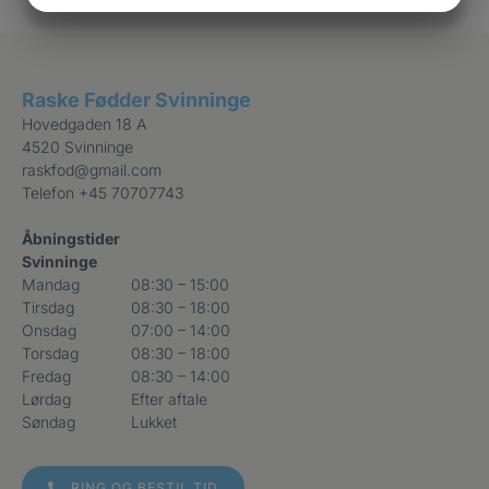
MARKETING
STATISTIK
Raske Fødder Svinninge
Hovedgaden 18 A
4520 Svinninge
raskfod@gmail.com
Telefon
+45 70707743
Åbningstider
Svinninge
Mandag
08:30 – 15:00
Tirsdag
08:30 – 18:00
Onsdag
07:00 – 14:00
Torsdag
08:30 – 18:00
Fredag
08:30 – 14:00
Lørdag
Efter aftale
Søndag
Lukket
RING OG BESTIL TID