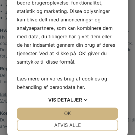
bedre brugeroplevelse, funktionalitet,
Vejledning i at slette cookies på Opera browser
statistik og marketing. Disse oplysninger
Vejledning i at slette cookies på iPad, iPhone, iPod touch
Vejledning i at slette cookies fra Windows Phone
kan blive delt med annoncerings- og
analysepartnere, som kan kombinere dem
Hvad sker der hvis du ikke accepterer eller sletter cookies
med data, du tidligere har givet dem eller
Hvis du vælger at blokere for alle cookies eller sletter eksisterende
cookies på din computer, kan du stadig læse tekst på raskefødder.dk.
de har indsamlet gennem din brug af deres
Dog kan der være funktioner og services du ikke kan bruge, fordi de
tjenester. Ved at klikke på 'OK' giver du
forudsætter, at webstedet kan huske de valg du foretager.
samtykke til disse formål.
Regler
De regler, der gælder for Raske Fødder, Svinninge brug af cookies,
Læs mere om vores brug af cookies og
findes nedenfor.
behandling af persondata
her
.
Bekendtgørelse om cookies
VIS
DETALJER
Vejledning om cookies
JA
NEJ
OK
JA
NEJ
Kontakt
Du er velkommen til at kontakte os hvis du har yderligere spørgsmål til
NØDVENDIGE
PRÆFERENCER
AFVIS ALLE
anvendelsen af cookies på raskefødder.dk.
JA
NEJ
JA
NEJ