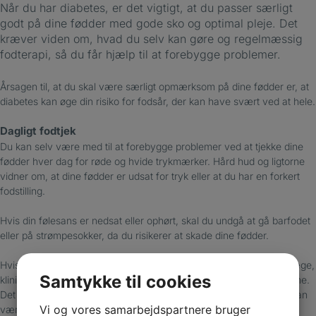
Når du har diabetes, er det vigtigt, at du passer særligt
godt på dine fødder med gode sko og optimal pleje. Det
kræver viden om, hvad du selv kan gøre og regelmæssig
fodterapi, så du får hjælp til at forebygge problemer.
Årsagen til, at du skal være særligt opmærksom på dine fødder er, at
diabetes kan øge din risiko for fodsår, der kan have svært ved at hele.
Dagligt fodtjek
Du kan selv være med til at forebygge problemer ved at tjekke dine
fødder hver dag for røde og hvide trykmærker. Hård hud og ligtorne
vidner om, at dine fødder er udsat for tryk eller at du har en forkert
fodstilling.
Hvis din følesans er nedsat eller ophørt, skal du undgå at gå barfodet
eller på strømpesokker, da du risikerer at skade dine fødder.
Hvis du opdager rødme, hævelser eller sår, skal du kontakte din læge,
Samtykke til cookies
klinikken eller vagtlægen, så du kan blive behandlet med det samme.
Det skyldes, at diabetiske fodsår kan udvikle sig hurtigt, og at du kan
Vi og vores samarbejdspartnere bruger
være i risiko for amputation.