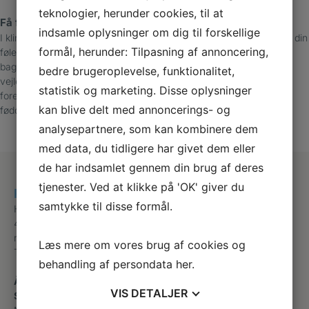
teknologier, herunder cookies, til at
Få fodstatus og behandlingsplan
indsamle oplysninger om dig til forskellige
I klinikken tilbyder vi en fodstatus, hvor vi blandt andet undersøger din
formål, herunder: Tilpasning af annoncering,
følesans, hud og negle, kredsløb og eventuelle fejlstillinger. På
baggrund af undersøgelsen giver vi dig en behandlingsplan og
bedre brugeroplevelse, funktionalitet,
vejleder dig i, hvordan du plejer dine fødder, vælger fodtøj og
statistik og marketing. Disse oplysninger
forebygger problemer. Vi kan også tilbyde indlæg, der styrker dine
kan blive delt med annoncerings- og
fødders funktion og mindsker risikoen for sår og faldulykker.
analysepartnere, som kan kombinere dem
med data, du tidligere har givet dem eller
de har indsamlet gennem din brug af deres
tjenester. Ved at klikke på 'OK' giver du
Raske Fødder Svinninge
samtykke til disse formål.
Hovedgaden 18 A
4520 Svinninge
raskfod@gmail.com
Læs mere om vores brug af cookies og
Telefon
+45 70707743
behandling af persondata
her
.
Åbningstider
VIS
DETALJER
Svinninge